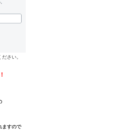
ください。
！
の
れますので