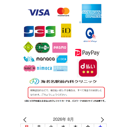
2026年 8月
日
月
火
水
木
金
土